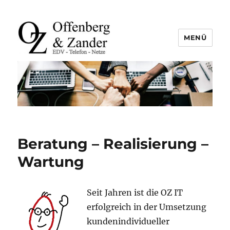
MENÜ
offenberg & zander gbr |
leutefeldstraße 25 | 47800 krefeld
| tel. +49 2151 45 45 840 | info@oz-
it.de
Beratung – Realisierung –
Wartung
Seit Jahren ist die OZ IT
erfolgreich in der Umsetzung
kundenindividueller