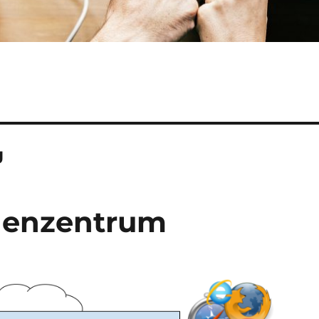
g
henzentrum