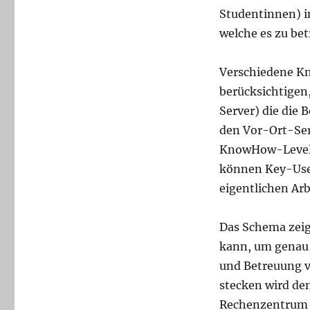
Rechenzentrum
Studentinnen) i
welche es zu bet
Verschiedene K
berücksichtigen,
Server) die die 
den Vor-Ort-Ser
KnowHow-Level 
können Key-User
eigentlichen Ar
Das Schema zeig
kann, um genau d
und Betreuung v
stecken wird de
Rechenzentrum ve