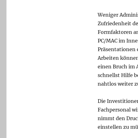
Weniger Adminis
Zufriedenheit d
Formfaktoren an
PC/MAC im Innen
Präsentationen 
Arbeiten können
einen Bruch im A
schnellst Hilfe 
nahtlos weiter z
Die Investition
Fachpersonal wi
nimmt den Druck
einstellen zu mü