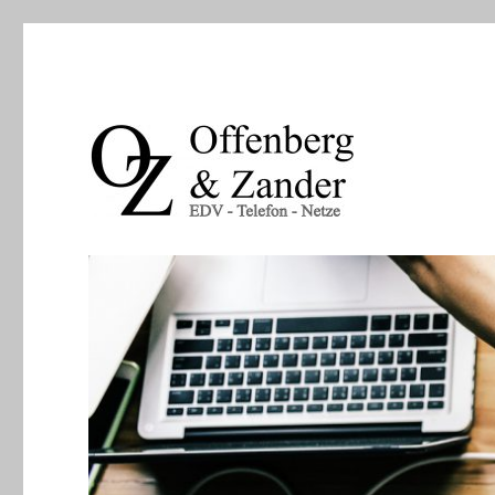
EDV – Telefon -Netze
offenberg & zander gbr | l
info@oz-it.de