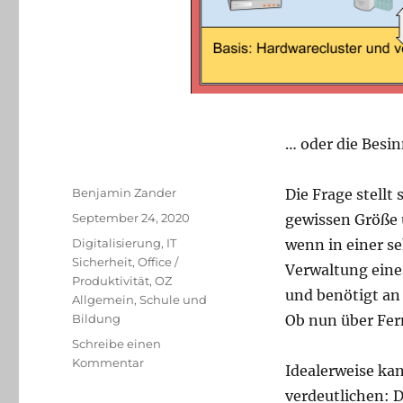
… oder die Besi
Autor
Benjamin Zander
Die Frage stellt
Veröffentlicht
September 24, 2020
gewissen Größe 
am
Kategorien
Digitalisierung
,
IT
wenn in einer se
Sicherheit
,
Office /
Verwaltung eine
Produktivität
,
OZ
und benötigt an
Allgemein
,
Schule und
Bildung
Ob nun über Fer
Schreibe einen
zu
Kommentar
Idealerweise ka
Rückzug
verdeutlichen: D
ins