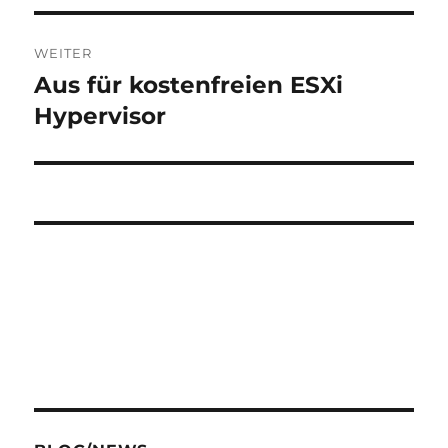
WEITER
Aus für kostenfreien ESXi
Nächster
Beitrag:
Hypervisor