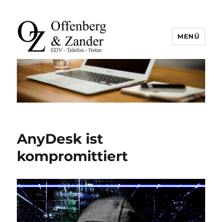
MENÜ
offenberg & zander gbr |
leutefeldstraße 25 | 47800 krefeld
| tel. +49 2151 45 45 840 | info@oz-
it.de
AnyDesk ist
kompromittiert