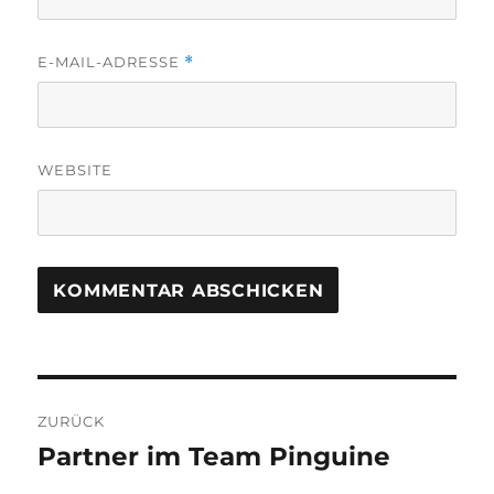
E-MAIL-ADRESSE
*
WEBSITE
Beitragsnavigation
ZURÜCK
Partner im Team Pinguine
Vorheriger
Beitrag: