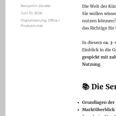
Autor
Benjamin Zander
Die Welt der Kün
Veröffentlicht
Juni 10, 2026
Sie wollen wisse
am
Kategorien
Digitalisierung
,
Office /
nutzen können?
Produktivität
das Richtige für 
In diesem
ca. 3
Einblick in die
gespickt mit zah
Nutzung
.
📚 Die S
Grundlagen der
Marktüberblick 