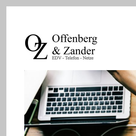
EDV – Telefon -Netze
offenberg & zander gbr | l
info@oz-it.de