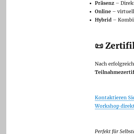
Präsenz
– Direkt
Online
– virtuel
Hybrid
– Kombin
📜 Zertifi
Nach erfolgreic
Teilnahmezertif
Kontaktieren Sie
Workshop direkt
Perfekt für Selbst