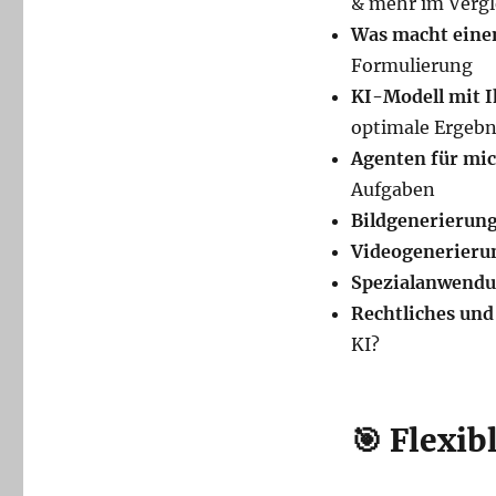
& mehr im Vergl
Was macht eine
Formulierung
KI-Modell mit I
optimale Ergebn
Agenten für mic
Aufgaben
Bildgenerierun
Videogenerieru
Spezialanwend
Rechtliches und
KI?
🎯 Flexi