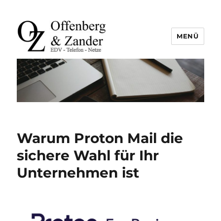
MENÜ
offenberg & zander gbr |
leutefeldstraße 25 | 47800 krefeld
| tel. +49 2151 45 45 840 | info@oz-
it.de
Warum Proton Mail die
sichere Wahl für Ihr
Unternehmen ist