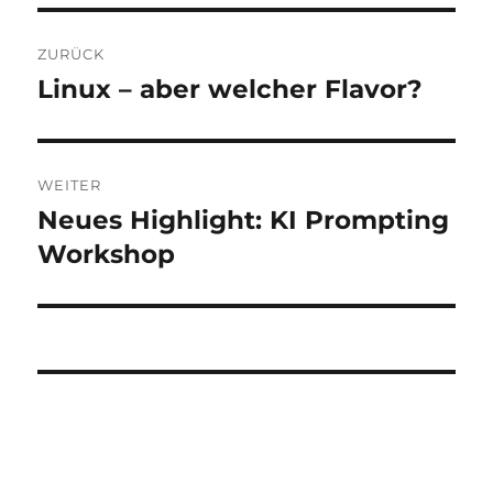
Beitragsnavigation
ZURÜCK
Linux – aber welcher Flavor?
Vorheriger
Beitrag:
WEITER
Neues Highlight: KI Prompting
Nächster
Beitrag:
Workshop