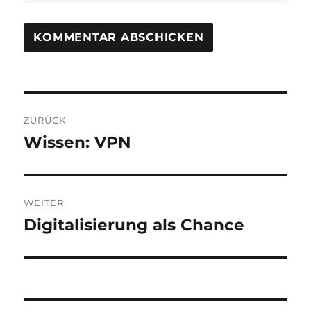
Beitragsnavigation
ZURÜCK
Wissen: VPN
Vorheriger
Beitrag:
WEITER
Digitalisierung als Chance
Nächster
Beitrag: