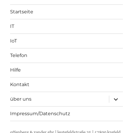
Startseite
IT
IoT
Telefon
Hilfe
Kontakt
Unterme
über uns
öffnen
Impressum/Datenschutz
offenberg & zander gbr | leutefeldstraße 25 | 47800 krefeld