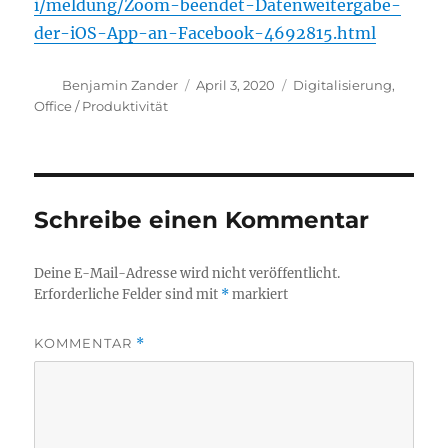
i/meldung/Zoom-beendet-Datenweitergabe-
der-iOS-App-an-Facebook-4692815.html
Autor
Veröffentlicht
Kategorien
Benjamin Zander
April 3, 2020
Digitalisierung
,
am
Office / Produktivität
Schreibe einen Kommentar
Deine E-Mail-Adresse wird nicht veröffentlicht.
Erforderliche Felder sind mit
*
markiert
KOMMENTAR
*