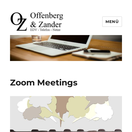
MENÜ
offenberg & zander gbr |
leutefeldstraße 25 | 47800 krefeld
| tel. +49 2151 45 45 840 | info@oz-
it.de
Zoom Meetings