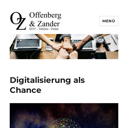
MENÜ
offenberg & zander gbr |
leutefeldstraße 25 | 47800 krefeld
| tel. +49 2151 45 45 840 | info@oz-
it.de
Digitalisierung als
Chance