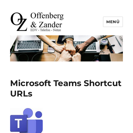
MENÜ
offenberg & zander gbr |
leutefeldstraße 25 | 47800 krefeld
| tel. +49 2151 45 45 840 | info@oz-
it.de
Microsoft Teams Shortcut
URLs