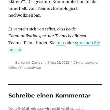
klären?“. Die gesamte Kommunikation bleibt
innerhalb von Teams chronologisch
nachvollziehbar.
Es versteht sich von selbst, dass beide
Kommunikationspartner Teams benötigen.
Teams-Pläne finden Sie
hier
oder
sprechen Sie
uns an
.
Autor
Veröffentlicht
Kategorien
Benjamin Zander
März 25, 2022
Digitalisierung
,
am
Office / Produktivität
Schreibe einen Kommentar
Deine E-Mail-Adresse wird nicht veröffentlicht.