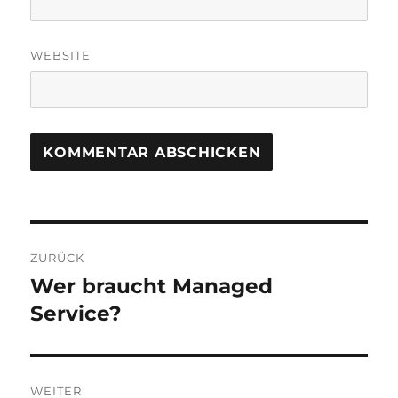
WEBSITE
Beitragsnavigation
ZURÜCK
Wer braucht Managed
Vorheriger
Beitrag:
Service?
WEITER