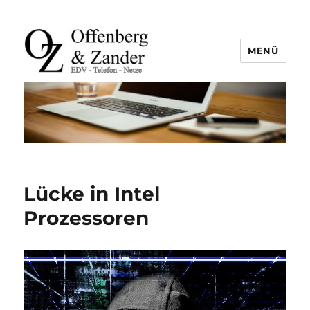
MENÜ
offenberg & zander gbr |
leutefeldstraße 25 | 47800 krefeld
| tel. +49 2151 45 45 840 | info@oz-
it.de
Lücke in Intel
Prozessoren