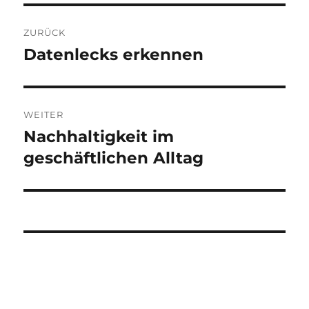
Beitragsnavigation
ZURÜCK
Datenlecks erkennen
Vorheriger
Beitrag:
WEITER
Nachhaltigkeit im
Nächster
Beitrag:
geschäftlichen Alltag