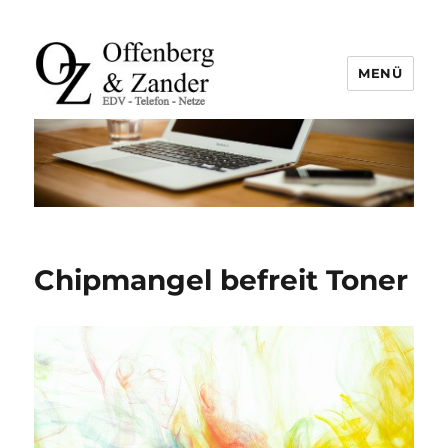
MENÜ
offenberg & zander gbr |
leutefeldstraße 25 | 47800 krefeld
| tel. +49 2151 45 45 840 | info@oz-
it.de
Chipmangel befreit Toner