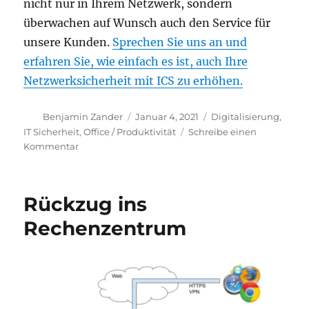
nicht nur in Ihrem Netzwerk, sondern
überwachen auf Wunsch auch den Service für
unsere Kunden.
Sprechen Sie uns an und
erfahren Sie, wie einfach es ist, auch Ihre
Netzwerksicherheit mit ICS zu erhöhen.
Autor
Veröffentlicht
Kategorien
Benjamin Zander
Januar 4, 2021
Digitalisierung
,
am
IT Sicherheit
,
Office / Produktivität
Schreibe einen
zu
Kommentar
Homeoffice
mit
KI
Rückzug ins
absichern
Rechenzentrum