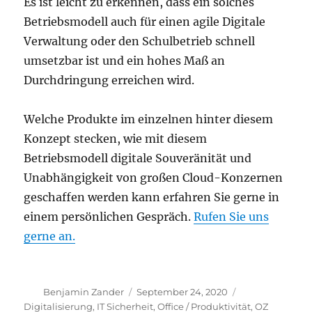
Es ist leicht zu erkennen, dass ein solches
Betriebsmodell auch für einen agile Digitale
Verwaltung oder den Schulbetrieb schnell
umsetzbar ist und ein hohes Maß an
Durchdringung erreichen wird.
Welche Produkte im einzelnen hinter diesem
Konzept stecken, wie mit diesem
Betriebsmodell digitale Souveränität und
Unabhängigkeit von großen Cloud-Konzernen
geschaffen werden kann erfahren Sie gerne in
einem persönlichen Gespräch.
Rufen Sie uns
gerne an.
Autor
Veröffentlicht
Kategorien
Benjamin Zander
September 24, 2020
am
Digitalisierung
,
IT Sicherheit
,
Office / Produktivität
,
OZ