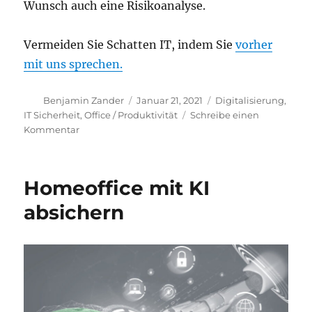
Wunsch auch eine Risikoanalyse.
Vermeiden Sie Schatten IT, indem Sie
vorher
mit uns sprechen.
Autor
Veröffentlicht
Kategorien
Benjamin Zander
Januar 21, 2021
Digitalisierung
,
am
IT Sicherheit
,
Office / Produktivität
Schreibe einen
zu
Kommentar
Schatten
IT
Homeoffice mit KI
absichern