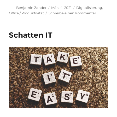
Autor
Veröffentlicht
Kategorien
Benjamin Zander
März 4, 2021
Digitalisierung
,
am
zu
Office / Produktivität
Schreibe einen Kommentar
Buchungss
schnell
und
Schatten IT
kundenfreu
selbst
erstellen