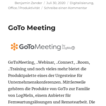
Autor
Veröffentlicht
Kategorien
Benjamin Zander
Juli 30, 2020
Digitalisierung
,
am
zu
Office / Produktivität
Schreibe einen Kommentar
GSuite
und
Chromeboo
GoTo Meeting
–
eine
Alternative
GoToMeeting, ..Webinar, ..Connect, ..Room,
..Training und noch vieles mehr bietet die
Produktpalette eines der Urgesteine für
Unternehmenskonferenzen. Mittlerweile
gehören die Produkte von GoTo zur Familie
von LogMeIn, einem Anbieter für
Fernwartungslösungen und Remotearbeit. Die