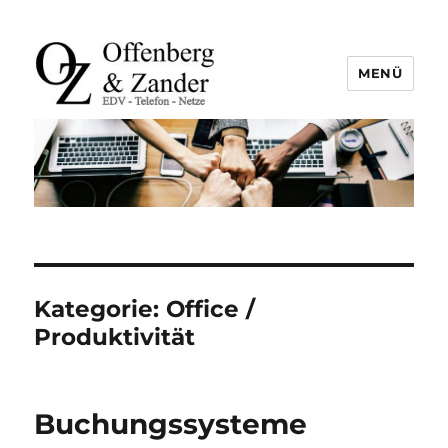
MENÜ
offenberg & zander gbr |
leutefeldstraße 25 | 47800 krefeld
| tel. +49 2151 45 45 840 | info@oz-
it.de
Kategorie:
Office /
Produktivität
Buchungssysteme